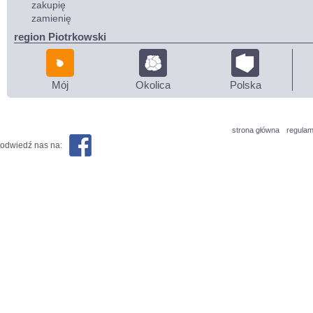
zakupię
zamienię
region Piotrkowski
Mój
Okolica
Polska
strona główna
regulam
odwiedź nas na: