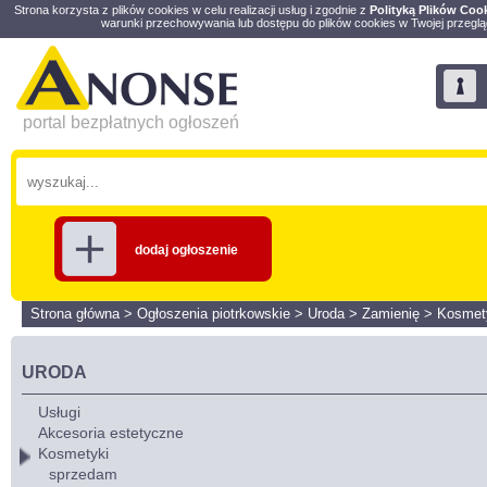
Strona korzysta z plików cookies w celu realizacji usług i zgodnie z
Polityką Plików Coo
warunki przechowywania lub dostępu do plików cookies w Twojej przeglą
portal bezpłatnych ogłoszeń
dodaj ogłoszenie
Strona główna
>
Ogłoszenia piotrkowskie
>
Uroda
>
Zamienię
>
Kosmet
URODA
Usługi
Akcesoria estetyczne
Kosmetyki
sprzedam