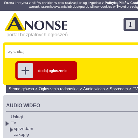
Strona korzysta z plików cookies w celu realizacji usług i zgodnie z
Polityką Plików Coo
warunki przechowywania lub dostępu do plików cookies w Twojej przeglą
portal bezpłatnych ogłoszeń
dodaj ogłoszenie
Strona główna
>
Ogłoszenia radomskie
>
Audio wideo
>
Sprzedam
>
TV
AUDIO WIDEO
Usługi
TV
sprzedam
zakupię