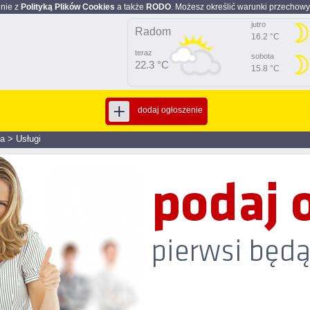
dnie z
Polityką Plików Cookies
a także
RODO
. Możesz określić warunki przechowy
jutro
Radom
16.2 °C
teraz
sobota
22.3 °C
15.8 °C
dodaj ogłoszenie
ga
>
Usługi