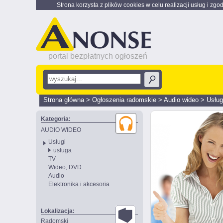
Strona korzysta z plików cookies w celu realizacji usług i zgo
portal bezpłatnych ogłoszeń
Strona główna
>
Ogłoszenia radomskie
>
Audio wideo
>
Usłu
Kategoria:
AUDIO WIDEO
Usługi
usługa
TV
Wideo, DVD
Audio
Elektronika i akcesoria
Lokalizacja:
Radomski