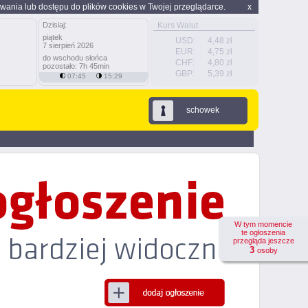
wania lub dostępu do plików cookies w Twojej przeglądarce.
x
Dzisiaj:
Kurs Walut
piątek
USD:
4,48 zł
7 sierpień 2026
EUR:
4,75 zł
do wschodu słońca
CHF:
4,80 zł
pozostało: 7h 45min
GBP:
5,39 zł
07:45
15:29
schowek
W tym momencie
te ogłoszenia
przegląda jeszcze
3
osoby