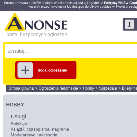
Strona korzysta z plików cookies w celu realizacji usług i zgodnie z
Polityką Plików Coo
warunki przechowywania lub dostępu do plików cookies w Twojej przeglą
portal bezpłatnych ogłoszeń
dodaj ogłoszenie
Strona główna
>
Ogłoszenia radomskie
>
Hobby
>
Sprzedam
>
Bilety n
HOBBY
Usługi
Kolekcje
Książki, czasopisma, nagrania
Modelarstwo i akcesoria