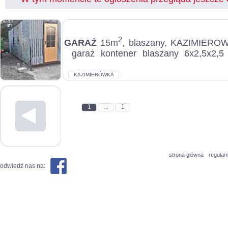
2
GARAŻ
15m
, blaszany, KAZIMIERO
garaż kontener blaszany 6x2,5x2,
materiału profil zamknięty 8x4 Oraz 4x
KAZIMIERÓWKA
1
...
1
strona główna
regulam
odwiedź nas na: