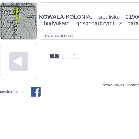
KOWALA
-KOLONIA, siedlisko 219
budynkami gospodarczymi z ga
samochody. Dom o pow.160m2 
pow.240m2 i 140m2...
KOWALA-KOLONIA
1
...
1
strona główna
regulam
odwiedź nas na: