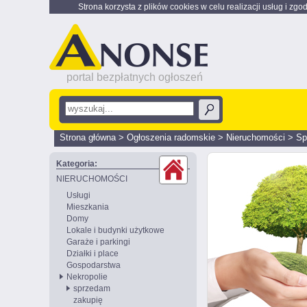
Strona korzysta z plików cookies w celu realizacji usług i zgo
portal bezpłatnych ogłoszeń
Strona główna
>
Ogłoszenia radomskie
>
Nieruchomości
>
Sp
Kategoria:
NIERUCHOMOŚCI
Usługi
Mieszkania
Domy
Lokale i budynki użytkowe
Garaże i parkingi
Działki i place
Gospodarstwa
Nekropolie
sprzedam
zakupię