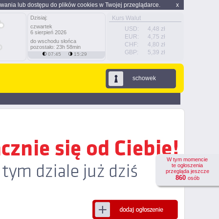
wania lub dostępu do plików cookies w Twojej przeglądarce.
x
Dzisiaj:
Kurs Walut
czwartek
USD:
4,48 zł
6 sierpień 2026
EUR:
4,75 zł
do wschodu słońca
CHF:
4,80 zł
pozostało: 23h 58min
GBP:
5,39 zł
07:45
15:29
schowek
W tym momencie
te ogłoszenia
przegląda jeszcze
860
osób