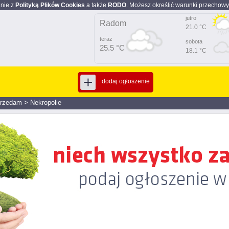
dnie z
Polityką Plików Cookies
a także
RODO
. Możesz określić warunki przechowy
jutro
Radom
21.0 °C
teraz
sobota
25.5 °C
18.1 °C
dodaj ogłoszenie
rzedam
>
Nekropolie