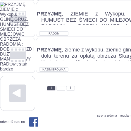
PRZYJMĘ
, ZIEMIE z Wykopu, 
HUMUST BEZ ŚMIECI DO MILEJO
RADOMIA : DOBRY WJAZD I
MANEWROWY RADOM, stan bardzo..
RADOM
PRZYJMĘ
, ziemie z wykopu, ziemie gli
dolu terenu za opłatą obrzeża Ska
Kazimierówka-Kłonówek, stan dobry K
KAZIMIERÓWKA
1
...
1
strona główna
regulam
odwiedź nas na: