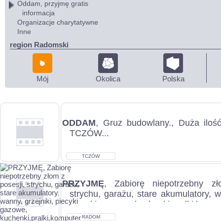
Oddam, przyjmę gratis
informacja
Organizacje charytatywne
Inne
region Radomski
Mój
Okolica
Polska
ODDAM
, Gruz budowlany., Duża ilość
TCZÓW...
TCZÓW
PRZYJMĘ
, Zabiorę niepotrzebny zł
strychu, garażu, stare akumulatory, wa
piecyki gazowe, kuchenki,pralki,komput
RADOM