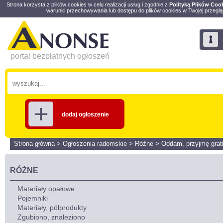
Strona korzysta z plików cookies w celu realizacji usług i zgodnie z
Polityką Plików Coo
warunki przechowywania lub dostępu do plików cookies w Twojej przeglą
portal bezpłatnych ogłoszeń
dodaj ogłoszenie
Strona główna
>
Ogłoszenia radomskie
>
Różne
>
Oddam, przyjmę grat
RÓŻNE
Materiały opałowe
Pojemniki
Materiały, półprodukty
Zgubiono, znaleziono