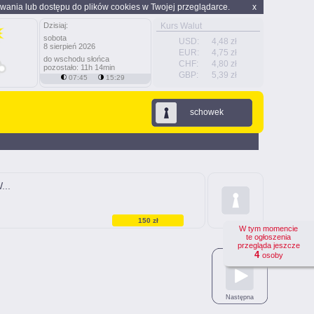
wania lub dostępu do plików cookies w Twojej przeglądarce.
x
Dzisiaj:
Kurs Walut
sobota
USD:
4,48 zł
8 sierpień 2026
EUR:
4,75 zł
do wschodu słońca
CHF:
4,80 zł
pozostało: 11h 14min
GBP:
5,39 zł
07:45
15:29
schowek
...
150 zł
W tym momencie
te ogłoszenia
przegląda jeszcze
4
osoby
Następna