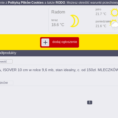
dnie z
Polityką Plików Cookies
a także
RODO
. Możesz określić warunki przechowy
jutro
Radom
21.7 °C
teraz
poniedziałek
18.6 °C
21.6 °C
dodaj ogłoszenie
półprodukty
owość
A
, ISOVER 10 cm w rolce 9,6 mb, stan idealny, c. od 150zł. MLECZKÓW
ZKÓW
1