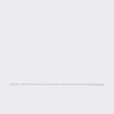
Copyright 2021 Portal Anonse.com Korzystanie z portalu oznacza akceptację
regulaminu
.