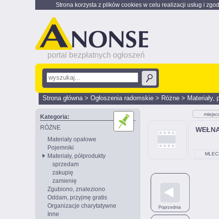
Strona korzysta z plików cookies w celu realizacji usług i zgo
portal bezpłatnych ogłoszeń
Strona główna
>
Ogłoszenia radomskie
>
Różne
>
Materiały, 
miejsc
Kategoria:
RÓŻNE
WEŁN
Materiały opałowe
Pojemniki
MLEC
Materiały, półprodukty
sprzedam
zakupię
zamienię
Zgubiono, znaleziono
Oddam, przyjmę gratis
Organizacje charytatywne
Poprzednia
Inne