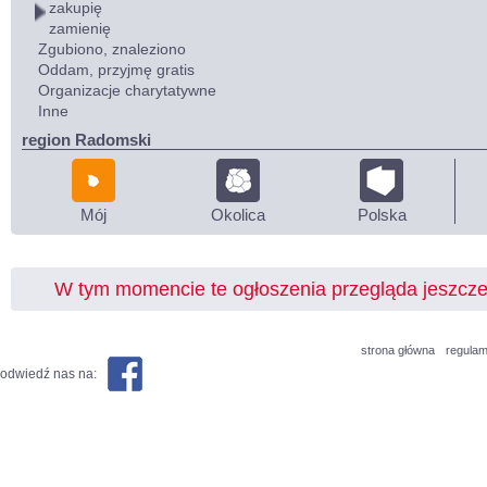
zakupię
zamienię
Zgubiono, znaleziono
Oddam, przyjmę gratis
Organizacje charytatywne
Inne
region Radomski
Mój
Okolica
Polska
W tym momencie te ogłoszenia przegląda jeszcz
strona główna
regulam
odwiedź nas na: