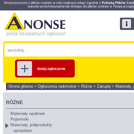
Strona korzysta z plików cookies w celu realizacji usług i zgodnie z
Polityką Plików Coo
warunki przechowywania lub dostępu do plików cookies w Twojej przeglą
portal bezpłatnych ogłoszeń
dodaj ogłoszenie
Strona główna
>
Ogłoszenia radomskie
>
Różne
>
Zakupię
>
Materiały,
RÓŻNE
Materiały opałowe
Pojemniki
Materiały, półprodukty
sprzedam