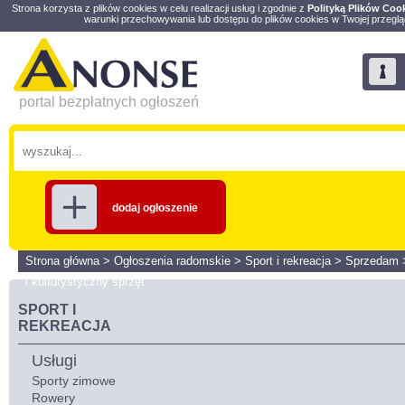
Strona korzysta z plików cookies w celu realizacji usług i zgodnie z
Polityką Plików Coo
warunki przechowywania lub dostępu do plików cookies w Twojej przeglą
portal bezpłatnych ogłoszeń
dodaj ogłoszenie
Strona główna
>
Ogłoszenia radomskie
>
Sport i rekreacja
>
Sprzedam
i kulturystyczny sprzęt
SPORT I
REKREACJA
Usługi
Sporty zimowe
Rowery