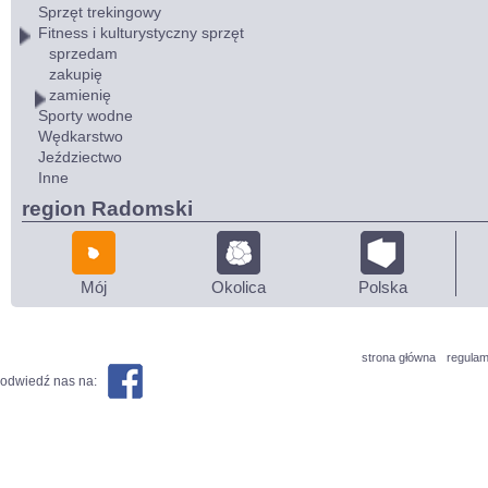
Sprzęt trekingowy
Fitness i kulturystyczny sprzęt
sprzedam
zakupię
zamienię
Sporty wodne
Wędkarstwo
Jeździectwo
Inne
region Radomski
Mój
Okolica
Polska
strona główna
regulam
odwiedź nas na: