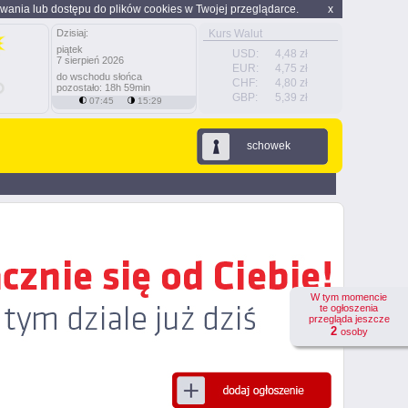
wania lub dostępu do plików cookies w Twojej przeglądarce.
x
Dzisiaj:
Kurs Walut
piątek
USD:
4,48 zł
7 sierpień 2026
EUR:
4,75 zł
do wschodu słońca
CHF:
4,80 zł
pozostało: 18h 59min
GBP:
5,39 zł
07:45
15:29
schowek
W tym momencie
te ogłoszenia
przegląda jeszcze
2
osoby