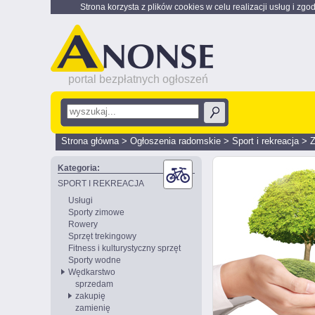
Strona korzysta z plików cookies w celu realizacji usług i zgo
portal bezpłatnych ogłoszeń
Strona główna
>
Ogłoszenia radomskie
>
Sport i rekreacja
>
Z
Kategoria:
SPORT I REKREACJA
Usługi
Sporty zimowe
Rowery
Sprzęt trekingowy
Fitness i kulturystyczny sprzęt
Sporty wodne
Wędkarstwo
sprzedam
zakupię
zamienię