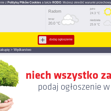
dnie z
Polityką Plików Cookies
a także
RODO
. Możesz określić warunki przechowy
jutro
Radom
24.3 °C
teraz
niedziela
20.0 °C
25.9 °C
dodaj ogłoszenie
akupię
>
Wędkarstwo