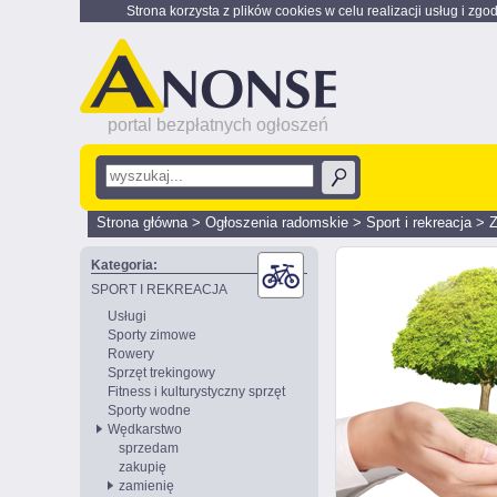
Strona korzysta z plików cookies w celu realizacji usług i zgo
portal bezpłatnych ogłoszeń
Strona główna
>
Ogłoszenia radomskie
>
Sport i rekreacja
>
Z
Kategoria:
SPORT I REKREACJA
Usługi
Sporty zimowe
Rowery
Sprzęt trekingowy
Fitness i kulturystyczny sprzęt
Sporty wodne
Wędkarstwo
sprzedam
zakupię
zamienię