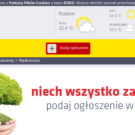
dnie z
Polityką Plików Cookies
a także
RODO
. Możesz określić warunki przechowy
jutro
Radom
26.3 °C
teraz
poniedziałek
22.4 °C
32.1 °C
dodaj ogłoszenie
amienię
>
Wędkarstwo