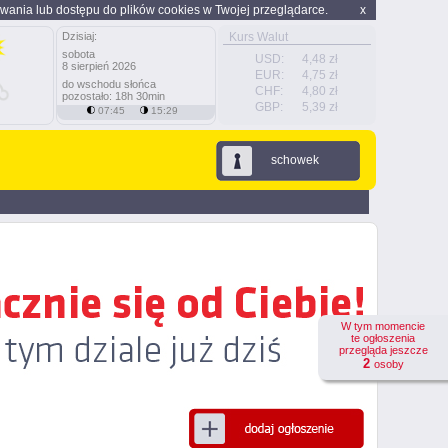
wania lub dostępu do plików cookies w Twojej przeglądarce.
x
Dzisiaj:
Kurs Walut
sobota
USD:
4,48 zł
8 sierpień 2026
EUR:
4,75 zł
do wschodu słońca
CHF:
4,80 zł
pozostało: 18h 30min
GBP:
5,39 zł
07:45
15:29
schowek
W tym momencie
te ogłoszenia
przegląda jeszcze
2
osoby