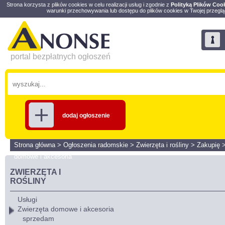
Strona korzysta z plików cookies w celu realizacji usług i zgodnie z
Polityką Plików Coo
warunki przechowywania lub dostępu do plików cookies w Twojej przeglą
portal bezpłatnych ogłoszeń
dodaj ogłoszenie
Strona główna
>
Ogłoszenia radomskie
>
Zwierzęta i rośliny
>
Zakupię
domowe i akcesoria
ZWIERZĘTA I
ROŚLINY
Usługi
Zwierzęta domowe i akcesoria
sprzedam