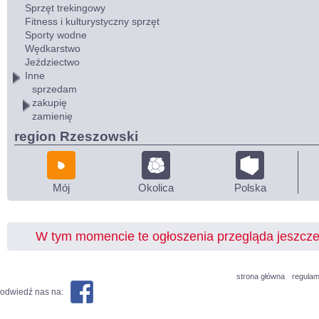
Sprzęt trekingowy
Fitness i kulturystyczny sprzęt
Sporty wodne
Wędkarstwo
Jeździectwo
Inne
sprzedam
zakupię
zamienię
region Rzeszowski
Mój
Okolica
Polska
W tym momencie te ogłoszenia przegląda jeszcz
strona główna
regulam
odwiedź nas na: