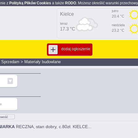
dnie z
Polityką Plików Cookies
a także
RODO
. Możesz określić warunki przechowy
jutro
Kielce
20.4 °C
teraz
niedziela
17.3 °C
23.2 °C
dodaj ogłoszenie
>
Sprzedam
>
Materiały budowlane
o
owość
NIARKA
RECZNA, stan dobry, c.80zł. KIELCE...