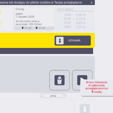
wania lub dostępu do plików cookies w Twojej przeglądarce.
x
Dzisiaj:
Kurs Walut
piątek
USD:
4,48 zł
7 sierpień 2026
EUR:
4,75 zł
do wschodu słońca
CHF:
4,80 zł
pozostało: 20h 52min
GBP:
5,39 zł
07:45
15:29
schowek
W tym momencie
te ogłoszenia
przegląda jeszcze
4
osoby
cena