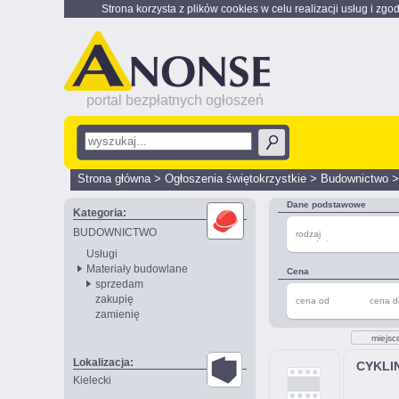
Strona korzysta z plików cookies w celu realizacji usług i zgo
portal bezpłatnych ogłoszeń
Strona główna
>
Ogłoszenia świętokrzystkie
>
Budownictwo
Dane podstawowe
Kategoria:
BUDOWNICTWO
rodzaj
przedmiotu
Usługi
Materiały budowlane
Cena
sprzedam
zakupię
cena od
cena d
zamienię
miejsc
Lokalizacja:
CYKLI
Kielecki