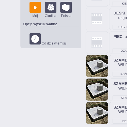
KIE
DESKI
Mój
Okolica
Polska
uzgo
Opcje wyszukiwania:
KUBY 
PIEC
, 
Od dziś w emisji
OŻA
SZAM
W8.P
KOŃ
SZAM
W8.P
OPA
SZAM
W8.P
KIE