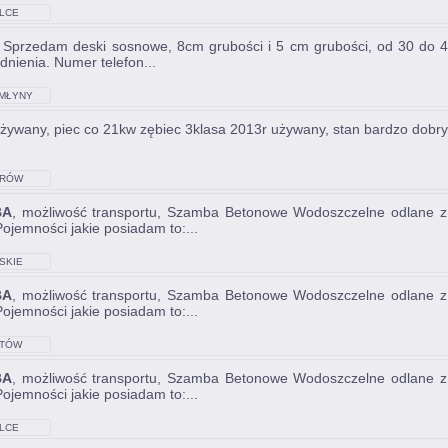
LCE
, Sprzedam deski sosnowe, 8cm grubości i 5 cm grubości, od 30 do 4
dnienia. Numer telefon...
MŁYNY
używany, piec co 21kw zębiec 3klasa 2013r używany, stan bardzo dobry
RÓW
BA
, możliwość transportu, Szamba Betonowe Wodoszczelne odlane z 
ojemności jakie posiadam to:...
SKIE
BA
, możliwość transportu, Szamba Betonowe Wodoszczelne odlane z 
ojemności jakie posiadam to:...
TÓW
BA
, możliwość transportu, Szamba Betonowe Wodoszczelne odlane z 
ojemności jakie posiadam to:...
LCE