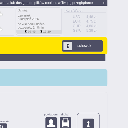
wania lub dostępu do plików cookies w Twojej przeglądarce.
x
Dzisiaj:
Kurs Walut
czwartek
USD:
4,48 zł
6 sierpień 2026
EUR:
4,75 zł
do wschodu słońca
CHF:
4,80 zł
pozostało: 1h 0min
GBP:
5,39 zł
07:45
15:29
schowek
powiadom
drukuj
rwowało
0