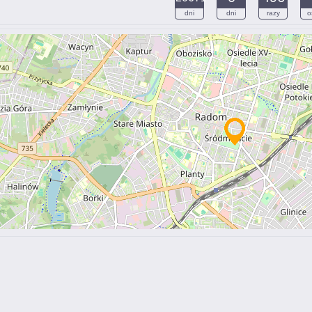
dni
dni
razy
o