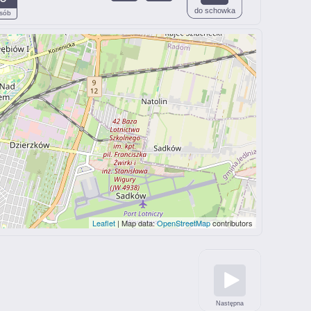
do schowka
sób
Leaflet
| Map data:
OpenStreetMap
contributors
Następna