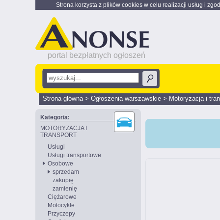
Strona korzysta z plików cookies w celu realizacji usług i zgo
portal bezpłatnych ogłoszeń
Strona główna
>
Ogłoszenia warszawskie
>
Motoryzacja i tra
Kategoria:
MOTORYZACJA I
TRANSPORT
Usługi
Usługi transportowe
Osobowe
sprzedam
zakupię
zamienię
Ciężarowe
Motocykle
Przyczepy