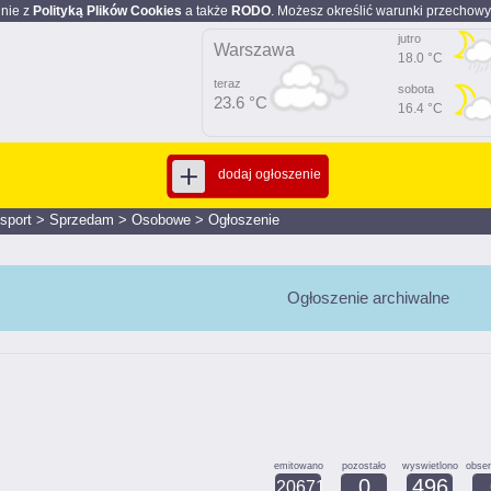
dnie z
Polityką Plików Cookies
a także
RODO
. Możesz określić warunki przechowy
jutro
Warszawa
18.0 °C
teraz
sobota
23.6 °C
16.4 °C
dodaj ogłoszenie
nsport
>
Sprzedam
>
Osobowe
>
Ogłoszenie
Ogłoszenie archiwalne
emitowano
pozostało
wyswietlono
obse
0
496
20671