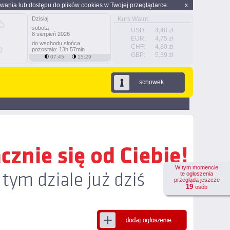
wania lub dostępu do plików cookies w Twojej przeglądarce.
x
Dzisiaj:
Kurs Walut
sobota
USD:
4,48 zł
8 sierpień 2026
EUR:
4,75 zł
do wschodu słońca
CHF:
4,80 zł
pozostało: 13h 57min
GBP:
5,39 zł
07:45
15:29
schowek
W tym momencie
te ogłoszenia
przegląda jeszcze
19
osób