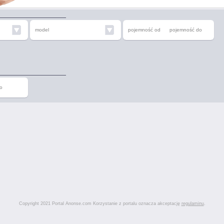
model
pojemność od
pojemność do
o
Copyright 2021 Portal Anonse.com Korzystanie z portalu oznacza akceptację
regulaminu
.