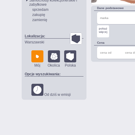
Samochody kolekcjonerskie i
zabytkowe
Dane podstawowe
sprzedam
zakupię
marka
zamienię
pokaż
więcej
Lokalizacja:
Warszawski
Cena
cena od
cena d
Mój
Okolica
Polska
Opcje wyszukiwania:
Od dziś w emisji