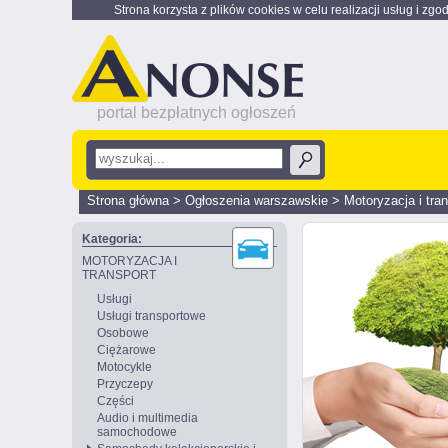
Strona korzysta z plików cookies w celu realizacji usług i zgo
portal bezpłatnych ogłoszeń
Strona główna
>
Ogłoszenia warszawskie
>
Motoryzacja i tra
Kategoria:
MOTORYZACJA I
TRANSPORT
Usługi
Usługi transportowe
Osobowe
Ciężarowe
Motocykle
Przyczepy
Części
Audio i multimedia
samochodowe