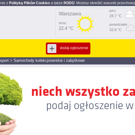
dnie z
Polityką Plików Cookies
a także
RODO
. Możesz określić warunki przechowy
jutro
Warszawa
28.7 °C
teraz
poniedziałek
22.4 °C
32.6 °C
dodaj ogłoszenie
nsport
>
Samochody kolekcjonerskie i zabytkowe