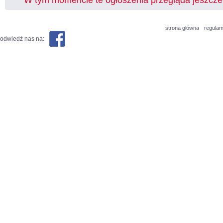
W tym momencie te ogłoszenia przegląda jeszcz
strona główna
regulam
odwiedź nas na: