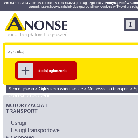
Strona korzysta z plików cookies w celu realizacji usług i zgodnie z
Polityką Plików Coo
warunki przechowywania lub dostępu do plików cookies w Twojej przeglą
portal bezpłatnych ogłoszeń
dodaj ogłoszenie
Strona główna
>
Ogłoszenia warszawskie
>
Motoryzacja i transport
>
S
Osobowe
>
Ogłoszenie
MOTORYZACJA I
TRANSPORT
Usługi
Usługi transportowe
Osobowe