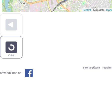
Leaflet
| Map data:
Open
Cofnij
strona główna
regulam
odwiedź nas na: