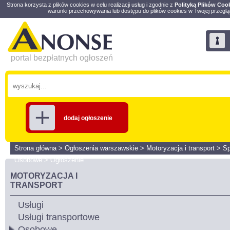
Strona korzysta z plików cookies w celu realizacji usług i zgodnie z
Polityką Plików Coo
warunki przechowywania lub dostępu do plików cookies w Twojej przeglą
portal bezpłatnych ogłoszeń
dodaj ogłoszenie
Strona główna
>
Ogłoszenia warszawskie
>
Motoryzacja i transport
>
S
Osobowe
>
Ogłoszenie
MOTORYZACJA I
TRANSPORT
Usługi
Usługi transportowe
Osobowe