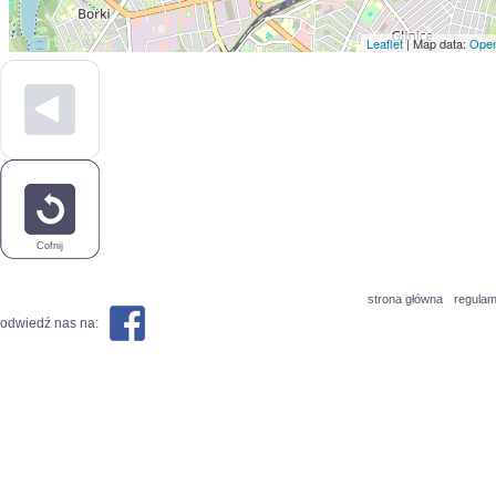
Leaflet
| Map data:
Open
Cofnij
strona główna
regulam
odwiedź nas na: