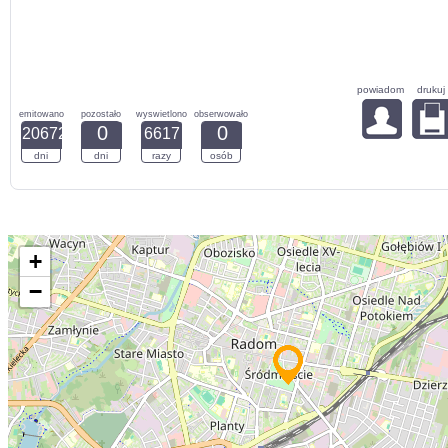
powiadom
drukuj
emitowano
pozostało
wyswietlono
obserwowało
0
0
20672
6617
dni
dni
razy
osób
+
−