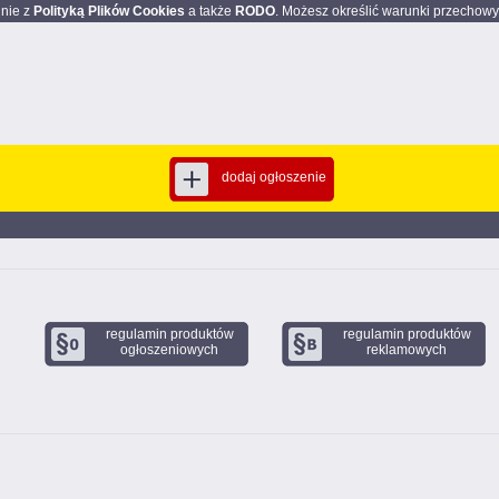
dnie z
Polityką Plików Cookies
a także
RODO
. Możesz określić warunki przechowy
dodaj ogłoszenie
regulamin produktów
regulamin produktów
ogłoszeniowych
reklamowych