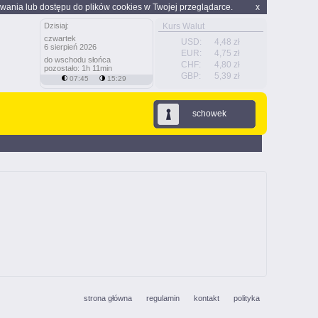
wania lub dostępu do plików cookies w Twojej przeglądarce.
x
Dzisiaj:
Kurs Walut
czwartek
USD:
4,48 zł
6 sierpień 2026
EUR:
4,75 zł
do wschodu słońca
CHF:
4,80 zł
pozostało: 1h 11min
GBP:
5,39 zł
07:45
15:29
schowek
strona główna
regulamin
kontakt
polityka