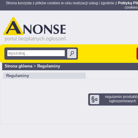
Strona korzysta z plików cookies w celu realizacji usług i zgodnie z
Polityką Pl
cookies
portal bezpłatnych ogłoszeń
Strona główna
>
Regulaminy
Regulaminy
regulamin produkt
ogłoszeniowych