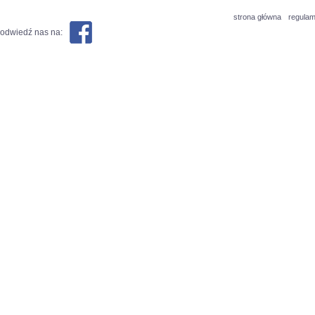
strona główna
regulam
odwiedź nas na: