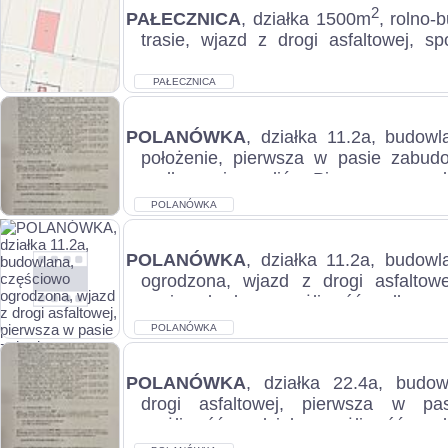
2
PAŁECZNICA
, działka 1500m
, rolno-
trasie, wjazd z drogi asfaltowej, sp
atrakcyjne położenie, możliwość podłąc
PAŁECZNICA
POLANÓWKA
, działka 11.2a, budowl
położenie, pierwsza w pasie zabud
podłączenia mediów, Pierwszy pas za
POLANÓWKA
POLANÓWKA
, działka 11.2a, budowl
ogrodzona, wjazd z drogi asfaltow
pasie zabudowy, możliwość podłączeni
POLANÓWKA
POLANÓWKA
, działka 22.4a, budo
drogi asfaltowej, pierwsza w pa
możliwość podziału, możliwość pod
wo...