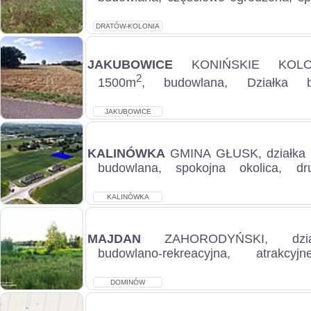
pierwsza w pasie zabudowy, prąd, w
Ni...
DRATÓW-KOLONIA
JAKUBOWICE
KONIŃSKIE KOLONI
2
1500m
, budowlana, Działka 
jakibowicach konińskich kolon
Czeremchowa, c.300zł/...
JAKUBOWICE
KONIŃSKIE-
KOLONIA
KALINÓWKA
GMINA GŁUSK, działka
budowlana, spokojna okolica, d
zabudowy, atrakcyjne położenie, 
sprze...
KALINÓWKA
MAJDAN
ZAHORODYŃSKI, dzia
budowlano-rekreacyjna, atrakcyj
zalesiona, spokojna okolica, pozwol
możliwoś...
DOMINÓW