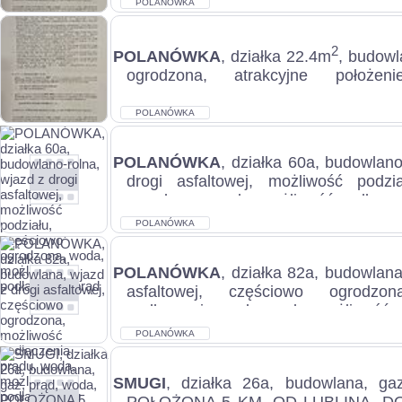
POLANÓWKA
2
POLANÓWKA
, działka 22.4m
, budowl
ogrodzona, atrakcyjne położeni
podziału, spokojna okolica, wjazd z drog
POLANÓWKA
POLANÓWKA
, działka 60a, budowlano
drogi asfaltowej, możliwość podzi
ogrodzona, woda, możliwość podłączen
POLANÓWKA
POLANÓWKA
, działka 82a, budowlana
asfaltowej, częściowo ogrodzon
podłączenia prądu, woda, możliwość p
POLANÓWKA
SMUGI
, działka 26a, budowlana, ga