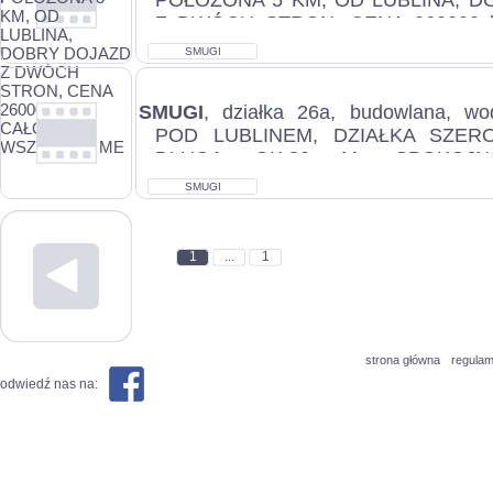
POŁOŻONA 5 KM, OD LUBLINA, 
Z DWÓCH STRON, CENA 260000z
WSZYSTKIE ME...
SMUGI
SMUGI
, działka 26a, budowlana, wo
POD LUBLINEM, DZIAŁKA SZERO
DŁUGA OK.80 M, SPOKOJN
c.260.000zł. SMUGI...
SMUGI
1
...
1
strona główna
regulam
odwiedź nas na: