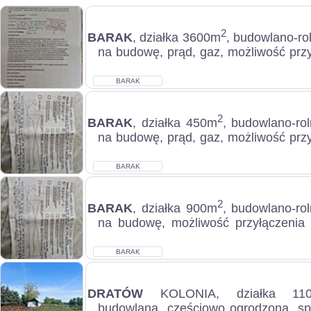
2
BARAK
, działka 3600m
, budowlano-ro
na budowę, prąd, gaz, możliwość prz
DO SPRZEDANIA Dwie działki rolno-b
BARAK
2
BARAK
, działka 450m
, budowlano-ro
na budowę, prąd, gaz, możliwość prz
Do sprzedania: do sprzedania 25% dzia
BARAK
2
BARAK
, działka 900m
, budowlano-ro
na budowę, możliwość przyłączenia
sprzedania: do sprzedania 50% działki 
BARAK
DRATÓW
KOLONIA, działka 11
budowlana, częściowo ogrodzona, spo