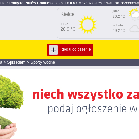
dnie z
Polityką Plików Cookies
a także
RODO
. Możesz określić warunki przechowy
jutro
Kielce
20.2 °C
teraz
sobota
28.9 °C
19.2 °C
dodaj ogłoszenie
ja
>
Sprzedam
>
Sporty wodne