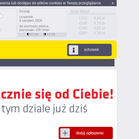
wania lub dostępu do plików cookies w Twojej przeglądarce.
x
Dzisiaj:
Kurs Walut
czwartek
USD:
4,48 zł
6 sierpień 2026
EUR:
4,75 zł
do wschodu słońca
CHF:
4,80 zł
pozostało: 23h 0min
GBP:
5,39 zł
07:45
15:29
schowek