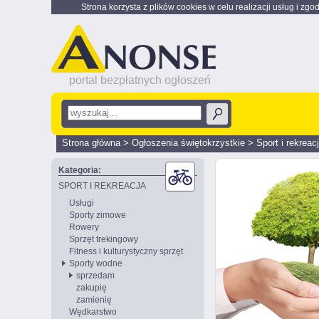
Strona korzysta z plików cookies w celu realizacji usług i zgo
portal bezpłatnych ogłoszeń
Strona główna
>
Ogłoszenia świętokrzystkie
>
Sport i rekreac
Kategoria:
SPORT I REKREACJA
Usługi
Sporty zimowe
Rowery
Sprzęt trekingowy
Fitness i kulturystyczny sprzęt
Sporty wodne
sprzedam
zakupię
zamienię
Wędkarstwo