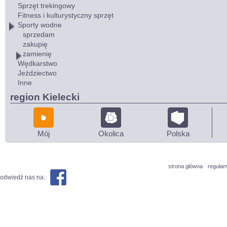
Sprzęt trekingowy
Fitness i kulturystyczny sprzęt
Sporty wodne
sprzedam
zakupię
zamienię
Wędkarstwo
Jeździectwo
Inne
region Kielecki
Mój
Okolica
Polska
strona główna
regulam
odwiedź nas na: