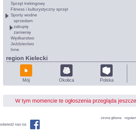
Sprzęt trekingowy
Fitness i kulturystyczny sprzęt
Sporty wodne
sprzedam
zakupię
zamienię
Wędkarstwo
Jeździectwo
Inne
region Kielecki
Mój
Okolica
Polska
W tym momencie te ogłoszenia przegląda jeszcz
strona główna
regulam
odwiedź nas na: