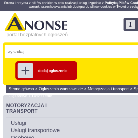
Strona korzysta z plików cookies w celu realizacji usług i zgodnie z
Polityką Plików Coo
warunki przechowywania lub dostępu do plików cookies w Twojej przeglą
portal bezpłatnych ogłoszeń
dodaj ogłoszenie
Strona główna
>
Ogłoszenia warszawskie
>
Motoryzacja i transport
>
S
Ciężarowe
>
Ogłoszenie
MOTORYZACJA I
TRANSPORT
Usługi
Usługi transportowe
Osobowe