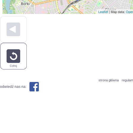
Leaflet
| Map data:
Open
Cofnij
strona główna
regulam
odwiedź nas na: