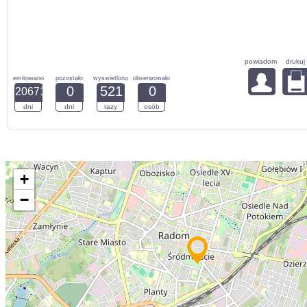
powiadom
drukuj
emitowano
pozostało
wyswietlono
obserwowało
0
521
0
20671
dni
dni
razy
osób
+
−