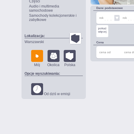
Części
Audio i multimedia
Dane podstawowe
samochodowe
Samochody kolekcjonerskie i
rok
rok
zabytkowe
produkcji
produkcj
od
do
pokaż
więcej
Lokalizacja:
Warszawski
Cena
cena od
cena d
Mój
Okolica
Polska
Opcje wyszukiwania:
Od dziś w emisji