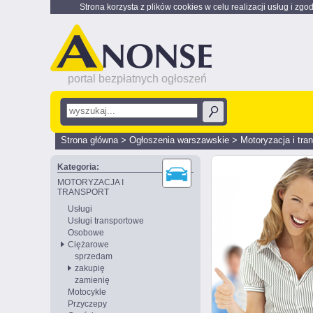
Strona korzysta z plików cookies w celu realizacji usług i zgo
portal bezpłatnych ogłoszeń
Strona główna
>
Ogłoszenia warszawskie
>
Motoryzacja i tra
Kategoria:
MOTORYZACJA I
TRANSPORT
Usługi
Usługi transportowe
Osobowe
Ciężarowe
sprzedam
zakupię
zamienię
Motocykle
Przyczepy