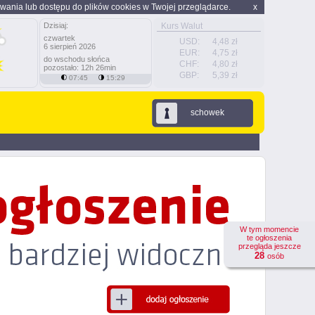
wania lub dostępu do plików cookies w Twojej przeglądarce.
x
Dzisiaj:
Kurs Walut
czwartek
USD:
4,48 zł
6 sierpień 2026
EUR:
4,75 zł
do wschodu słońca
CHF:
4,80 zł
pozostało: 12h 26min
GBP:
5,39 zł
07:45
15:29
schowek
W tym momencie
te ogłoszenia
przegląda jeszcze
28
osób