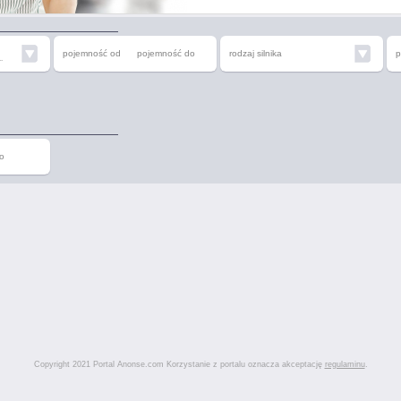
pojemność od
pojemność do
rodzaj silnika
p
i
o
Copyright 2021 Portal Anonse.com Korzystanie z portalu oznacza akceptację
regulaminu
.