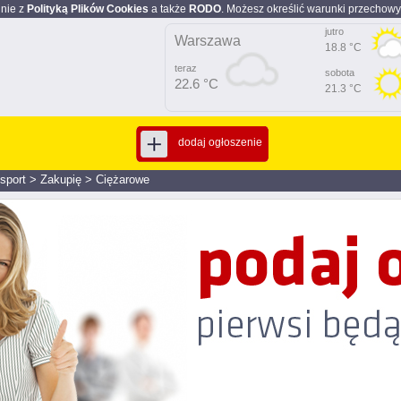
dnie z
Polityką Plików Cookies
a także
RODO
. Możesz określić warunki przechowy
jutro
Warszawa
18.8 °C
teraz
sobota
22.6 °C
21.3 °C
dodaj ogłoszenie
nsport
>
Zakupię
>
Ciężarowe