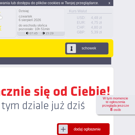
wania lub dostępu do plików cookies w Twojej przeglądarce.
x
Dzisiaj:
Kurs Walut
czwartek
USD:
4,48 zł
6 sierpień 2026
EUR:
4,75 zł
do wschodu słońca
CHF:
4,80 zł
pozostało: 10h 51min
GBP:
5,39 zł
07:45
15:29
schowek
W tym momencie
te ogłoszenia
przegląda jeszcze
8
osób