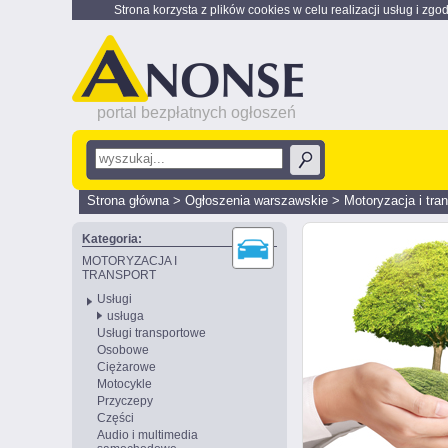
Strona korzysta z plików cookies w celu realizacji usług i zgo
portal bezpłatnych ogłoszeń
Strona główna
>
Ogłoszenia warszawskie
>
Motoryzacja i tra
Kategoria:
MOTORYZACJA I
TRANSPORT
Usługi
usługa
Usługi transportowe
Osobowe
Ciężarowe
Motocykle
Przyczepy
Części
Audio i multimedia