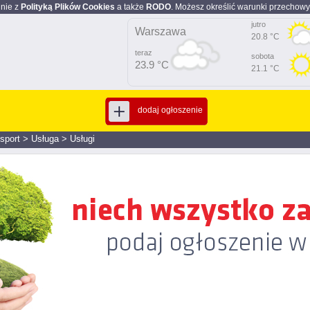
dnie z
Polityką Plików Cookies
a także
RODO
. Możesz określić warunki przechowy
jutro
Warszawa
20.8 °C
teraz
sobota
23.9 °C
21.1 °C
dodaj ogłoszenie
nsport
>
Usługa
>
Usługi