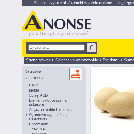
Strona korzysta z plików cookies w celu realizacji usług i zgo
portal bezpłatnych ogłoszeń
Strona główna
>
Ogłoszenia warszawskie
>
Dla domu
>
Sprz
Kategoria:
DLA DOMU
Usługi
Meble
Sprzęt AGD
Elementy wyposażenia i
dekoracji
Antyczne meble i akcesoria
Ogrodowe wyposażenia
i narzędzia
sprzedam
zakupię