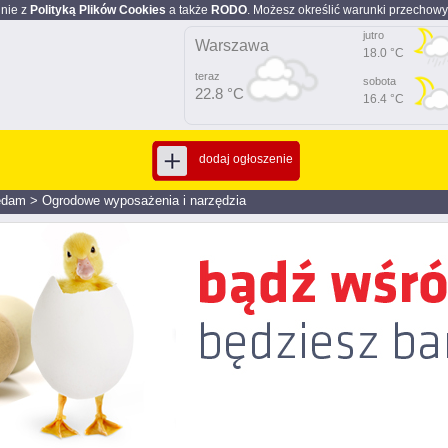
dnie z
Polityką Plików Cookies
a także
RODO
. Możesz określić warunki przechowy
jutro
Warszawa
18.0 °C
teraz
sobota
22.8 °C
16.4 °C
dodaj ogłoszenie
edam
>
Ogrodowe wyposażenia i narzędzia