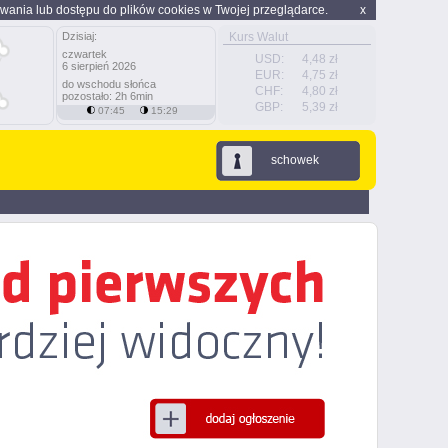
wania lub dostępu do plików cookies w Twojej przeglądarce.
x
Dzisiaj:
Kurs Walut
czwartek
USD:
4,48 zł
6 sierpień 2026
EUR:
4,75 zł
do wschodu słońca
CHF:
4,80 zł
pozostało: 2h 6min
GBP:
5,39 zł
07:45
15:29
schowek