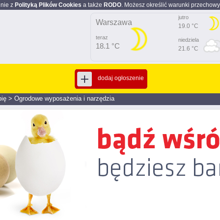
dnie z
Polityką Plików Cookies
a także
RODO
. Możesz określić warunki przechowy
jutro
Warszawa
19.0 °C
teraz
niedziela
18.1 °C
21.6 °C
dodaj ogłoszenie
ię
>
Ogrodowe wyposażenia i narzędzia