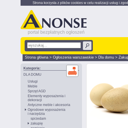
Strona korzysta z plików cookies w celu realizacji usług i zgo
portal bezpłatnych ogłoszeń
Strona główna
>
Ogłoszenia warszawskie
>
Dla domu
>
Zakup
Kategoria:
DLA DOMU
Usługi
Meble
Sprzęt AGD
Elementy wyposażenia i
dekoracji
Antyczne meble i akcesoria
Ogrodowe wyposażenia
i narzędzia
sprzedam
zakupię