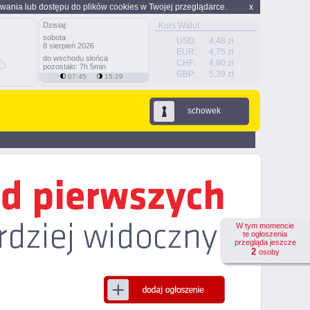
wania lub dostępu do plików cookies w Twojej przeglądarce.
x
Dzisiaj:
Kurs Walut
sobota
USD:
4,48 zł
8 sierpień 2026
EUR:
4,75 zł
do wschodu słońca
CHF:
4,80 zł
pozostało: 7h 5min
GBP:
5,39 zł
07:45
15:29
schowek
W tym momencie
te ogłoszenia
przegląda jeszcze
2
osoby